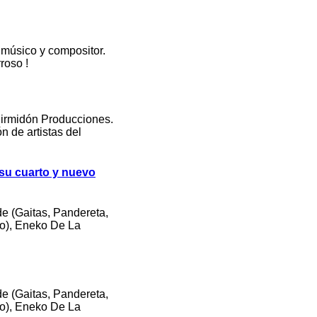
 músico y compositor.
roso !
irmidón Producciones.
 de artistas del
 su cuarto y nuevo
de (Gaitas, Pandereta,
oo), Eneko De La
de (Gaitas, Pandereta,
oo), Eneko De La