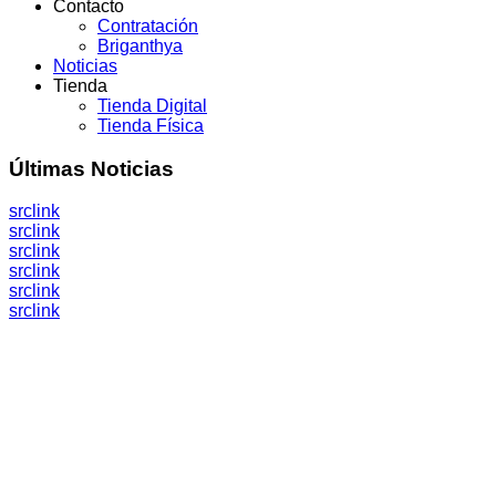
Contacto
Contratación
Briganthya
Noticias
Tienda
Tienda Digital
Tienda Física
Últimas
Noticias
src
link
src
link
src
link
src
link
src
link
src
link