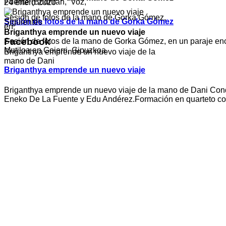
Fuente (Bodhran, Voz,
24 enero 2020
Sesión de fotos de la mano de Gorka Gómez,
Sesión de fotos de la mano de Gorka Gómez
Siguientes
en
Briganthya emprende un nuevo viaje
Facebook
Sesión de fotos de la mano de Gorka Gómez, en un paraje en
Mutiloa en Goierri, Gipuzkoa.
Briganthya emprende un nuevo viaje de la
mano de Dani
Briganthya emprende un nuevo viaje
Briganthya emprende un nuevo viaje de la mano de Dani Con
Eneko De La Fuente y Edu Andérez.Formación en quarteto co