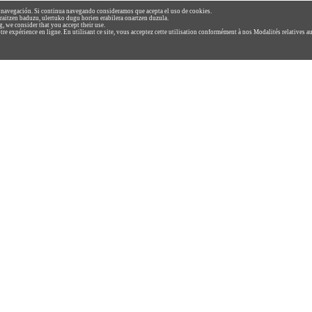
u navegación. Si continua navegando consideramos que acepta el uso de cookies.
raitzen baduzu, ulertuko dugu horien erabilera onartzen duzula.
 we consider that you accept their use.
re expérience en ligne. En utilisant ce site, vous acceptez cette utilisation conformément à nos Modalités relatives a