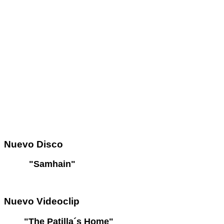
Nuevo
Disco
"Samhain"
Nuevo
Videoclip
"The Patilla´s Home"